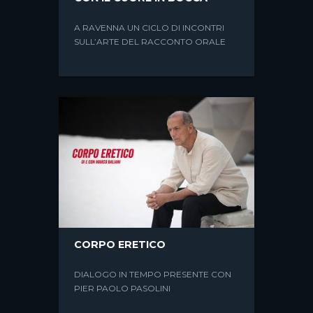
A RAVENNA UN CICLO DI INCONTRI
SULL’ARTE DEL RACCONTO ORALE
CORPO ERETICO
CAPORETTO
DIALOGO IN TEMPO PRESENTE CON
di Alessandro Barbero letto da Marco
PIER PAOLO PASOLINI
Baliani Alle due del mattino del 24
ottobre 1917, i cannoni...