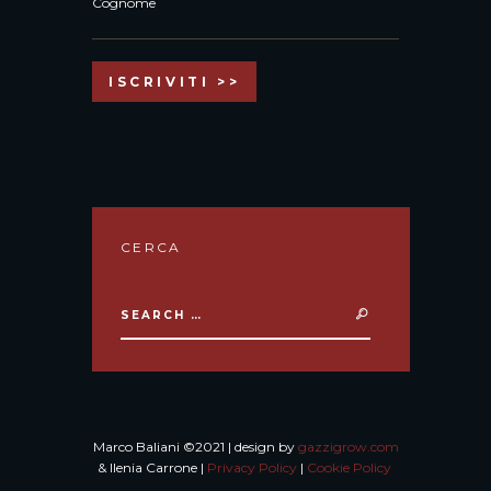
Cognome
MANDRAGOLA
I NUOVI – GIOVANE TEATRO DELLA
TOSCANA di Niccolò Machiavelli con
Maddalena Amorini, Francesco Argirò...
CERCA
IL COSIDDETTO
Marco Baliani ©2021 | design by
gazzigrow.com
PASSAPORTO NANSEN
& Ilenia Carrone |
Privacy Policy
|
Cookie Policy