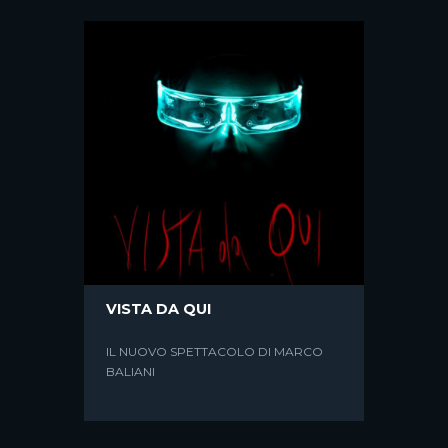
DENTRO UN GATTO CI SONO
TANTE STORIE
VISTA DA QUI
SUL LEGGERE, I LIBRI FONDANTI
DELLA MIA VITA, I RICORDI
IL NUOVO SPETTACOLO DI MARCO
BALIANI