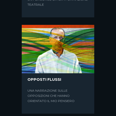
TEATRALE
SPECIALE RAI5 – L’ARTE DI
NARRARE
Rai Cultura presenta il ciclo “Marco
Baliani. L’arte di narrare”: tre
appuntamenti in onda su Rai5...
OPPOSTI FLUSSI
UNA NARRAZIONE SULLE
OPPOSIZIONI CHE HANNO
ORIENTATO IL MIO PENSIERO