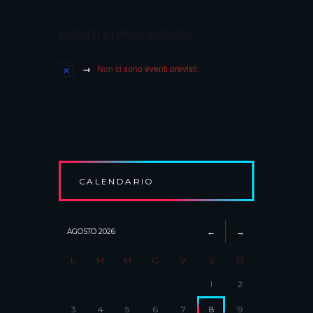
EVENTI IN PROGRAMMA
TRINCEA
Non ci sono eventi previsti.
SCRITTO E INTERPRETATO DA
MARCO BALIANI
CALENDARIO
AGOSTO
2026
L
M
M
G
V
S
D
1
2
LECTIO MAGISTRALIS
3
4
5
6
7
8
9