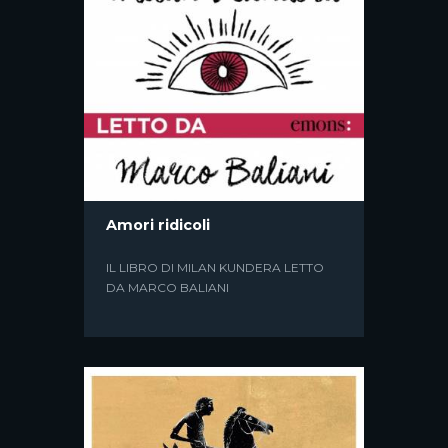
L’ATTORE NELLA CASA DI
CRISTALLO
Amori ridicoli
UNA PRODUZIONE ORIGINALE PER
LA RIAPERTURA DEL TEATRO DI
IL LIBRO DI MILAN KUNDERA LETTO
ANCONA
DA MARCO BALIANI