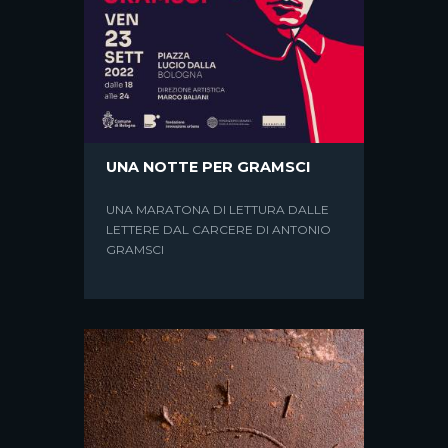
UNA NOTTE PER GRAMSCI
UNA MARATONA DI LETTURA DALLE
***ANTIGONELLACITTA***
LETTERE DAL CARCERE DI ANTONIO
GRAMSCI
DIALOGO INTORNO ALLA “ANTIGONE
DELLE CITTA'” A QUASI 40 ANNI
DALLA STRAGE DI BOLOGNA