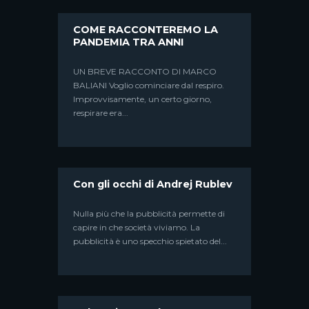
COME RACCONTEREMO LA
PANDEMIA TRA ANNI
UN BREVE RACCONTO DI MARCO
BALIANI Voglio cominciare dal respiro.
Improvvisamente, un certo giorno,
respirare era...
Con gli occhi di Andrej Rublev
Nulla più che la pubblicità permette di
capire in che società viviamo. La
pubblicità è uno specchio spietato del...
OGNI VOLTA CHE SI
RACCONTA UNA STORIA
Ogni volta che si racconta una storia, la