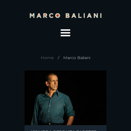
Home
Marco Baliani
Universo perso, universo
preso
Vaso di Pronomos, 400 a.C. circa Questo
tempo incerto e inconsistente, dove tutti
aspettano Godot, illudendosi su...