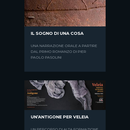
IL SOGNO DI UNA COSA
LA PELLE CHE INDOSSIAMO
UNA NARRAZIONE ORALE A PARTIRE
DAL PRIMO ROMANZO DI PIER
LETTURE E NARRAZIONI INTORNO A
PAOLO PASOLINI
CURZIO MALAPARTE
UN’ANTIGONE PER VELEIA
UN PERCORSO DI ALTA FORMAZIONE