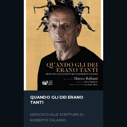
PARAGOGHÈ
QUANDO GLI DEI ERANO
TANTI
LO SPETTACOLO-EVENTO
PRESENTATO AL TRIBUNALE DI
DEDICATO ALLE SCRITTURE DI
ANCONA NEL 2019 È DIVENTATO UN
ROBERTO CALASSO
DOCUMENTARIO