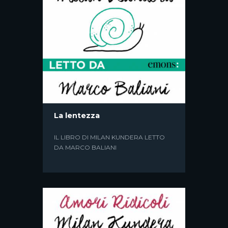
RIGOLETTO. LA NOTTE DELLA
La lentezza
MALEDIZIONE
IL LIBRO DI MILAN KUNDERA LETTO
UN PROGETTO ORIGINALE PER IL
DA MARCO BALIANI
FESTIVAL VERDI DI PARMA