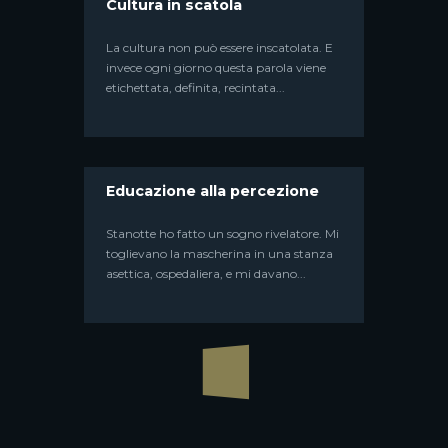
Cultura in scatola
memoria delle cose narrate si allaccia a
sostanze invisibili che abitano...
La cultura non può essere inscatolata. E
invece ogni giorno questa parola viene
etichettata, definita, recintata...
Educazione alla percezione
Stanotte ho fatto un sogno rivelatore. Mi
toglievano la mascherina in una stanza
asettica, ospedaliera, e mi davano...