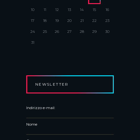
LUNEDI’ 16 APRILE 2018, ORE 11,
10
11
12
13
14
15
16
UNIVERSITA’ DI BOLOGNA
17
18
19
20
21
22
23
24
25
26
27
28
29
30
31
NEWSLETTER
Indirizzo e-mail:
Nome