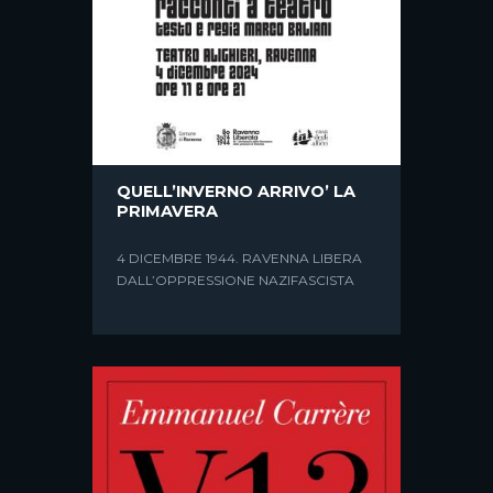
QUELL’INVERNO ARRIVO’ LA
PRIMAVERA
L’ATTORE NELLA CASA DI
4 DICEMBRE 1944. RAVENNA LIBERA
CRISTALLO
DALL’OPPRESSIONE NAZIFASCISTA
LO SPETTACOLO “L’ATTORE NELLA
CASA DI CRISTALLO” È DIVENTATO UN
LIBRO (TITIVILLUS EDIZIONI)