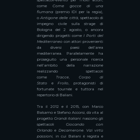
come
Come gocce di una
fiumana
(premio IDI per la regia),
o
Antigone delle città
, spettacolo di
impegno civile sulla strage di
Bologna del 2 agosto, o ancora
dirigendo progetti come
I Porti del
Mediterraneo
con attori provenienti
da diversi paesi dell’area
mediterranea. Parallelamente ha
proseguito una personale ricerca
nell’ambito della narrazione
realizzando spettacoli
come
Tracce
,
Corpo di
Stato
e
Frollo
, protagonisti di
fortunate tournée e tuttora nel
repertorio di Baliani.
Tra il 2012 e il 2015, con Marco
Balsamo e Stefano Accorsi, dà vita al
progetto
Grandi italiani
: nascono gli
spettacoli
Giocando con
Orlando
e
Decamerone. Vizi virtù
passioni,
in cui Baliani è regista e