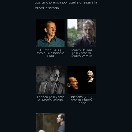
ognuno prenda poi quella che sarà la
propria strada.
Human (2016)
Marco Baliani
foto di Alessandro
(2015) foto di
Cani
Marco Parollo
Trincea (2015) foto
Identità (2012)
di Marco Parollo
foto di Enrico
Febbo