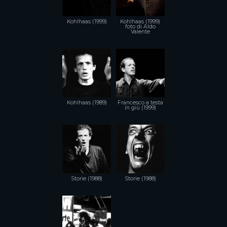
Kohlhaas (1999)
Kohlhaas (1999)
foto di Aldo
Valente
Kohlhaas (1989)
Francesco a testa
in giù (1999)
Storie (1988)
Storie (1988)