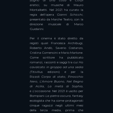
sogno di una cosa
e
Corpi
eretici
,
su musiche di Mauro
Montalbetti.
Nel 2021 ha curato la
regia dell’opera
Gianni Schicchi
,
presentato da Marche Teatro, con la
direzione musicale di Marco
Guidarini.
Per il cinema è stato diretto da
registi quali Francesca Archibugi,
Roberto Andò, Saverio Costanzo,
Cristina Comencini e Mario Martone.
Come scrittore ha pubblicato
romanzi, racconti e saggi tra cui
Ho
cavalcato in groppa ad una sedia
(
Titivillus edizioni) e per la
Rizzoli
Corpo di stato
,
Pinocchio
Nero
,
L’Amore Buono
,
Nel Regno
di Acilia
,
La metà di Sophia
,
e
L’occasione
. Nel 2021 è uscito per
Bompiani
La pietra oscura
, fantasy
ecologista che ha come protagonisti
cinque ragazzi negli ultimi mesi
della terza media, prima che