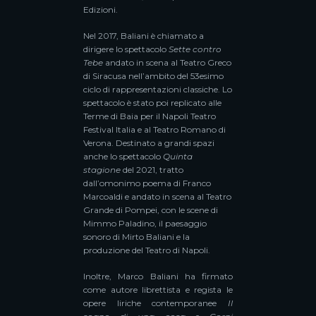
Edizioni.
Nel 2017, Baliani è chiamato a
dirigere lo spettacolo
Sette contro
Tebe
andato in scena al Teatro Greco
di Siracusa nell’ambito del 53esimo
ciclo di rappresentazioni classiche. Lo
spettacolo è stato poi replicato alle
Terme di Baia per il Napoli Teatro
Festival Italia e al Teatro Romano di
Verona. Destinato a grandi spazi
anche lo spettacolo
Quinta
stagione
del 2021, tratto
dall’omonimo poema di Franco
Marcoaldi e andato in scena al Teatro
Grande di Pompei, con le scene di
Mimmo Paladino, il paesaggio
sonoro di Mirto Baliani e la
produzione del Teatro di Napoli.
Inoltre, Marco Baliani ha firmato
come autore librettista e regista le
opere liriche contemporanee
Il