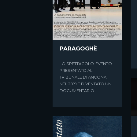
PARAGOGHÈ
LO SPETTACOLO-EVENTO
PRESENTATO AL
TRIBUNALE DI ANCONA
NEL 2019 È DIVENTATO UN
OGNI VOLTA CHE
DOCUMENTARIO
SI RACCONTA UNA
STORIA – IL
READING
“Ogni volta che si racconta
si fa rivivere un’antica
esperienza. Ogni volta ci