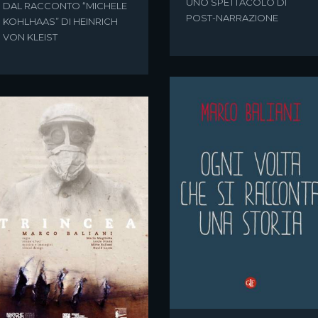
UNO SPETTACOLO DI
DAL RACCONTO “MICHELE
POST-NARRAZIONE
KOHLHAAS” DI HEINRICH
VON KLEIST