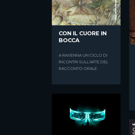
.
FROLLO
LA STORIA DI UN BAMBINO
DI PASTA FROLLA ALLE
CON IL CUORE IN
PRESE CON
BOCCA
UN’AVVENTURA PIU’
GRANDE DI LUI
A RAVENNA UN CICLO DI
INCONTRI SULL’ARTE DEL
RACCONTO ORALE