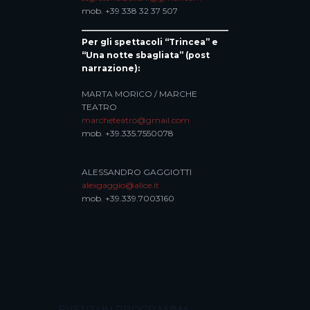
mob. +39 338 32 37 507
Per gli spettacoli “Trincea” e
“Una notte sbagliata” (post
narrazione):
MARTA MORICO / MARCHE
TEATRO
marcheteatro@gmail.com
mob. +39.335.7550078
ALESSANDRO GAGGIOTTI
alexgaggio@alice.it
mob. +39.339.7003160
EVENTI IN PROGRAMMA