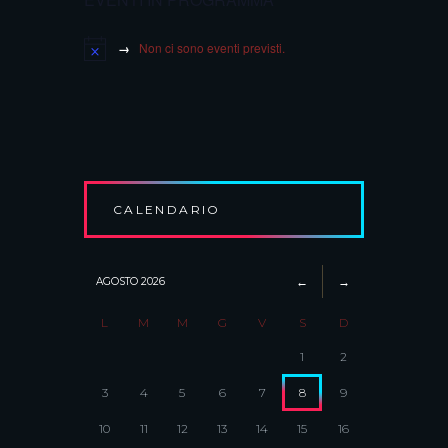
Non ci sono eventi previsti.
CALENDARIO
AGOSTO
2026
L
M
M
G
V
S
D
1
2
3
4
5
6
7
8
9
10
11
12
13
14
15
16