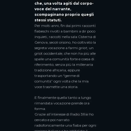
che, una volta agiti dal corpo-
voce del narrante,
scompaginano proprio quegli
stessi statuti.
Per molti anni, fin dai primi racconti
fiabeschi rivolti a bambini a dir poco
inquieti, raccolti nella sala Cisterna di
Genova, secoli orsono, ho coltivato la
segreta vocazione a farmi
griot
, un
griot occidentale, che non ha più alle
spalle una comunità forte e coesa di
riferimento, senza più la millenaria
tradizione africana, eppure
trasportando un “germe di
comunità” ogni volta che la mia
voce trasmette una storia.
E finalmente quella tanto a lungo
rimandata vocazione prende ora
forma.
Grazie all’interesse di Radio 3Rai ho
cercato e poi narrato
radiofonicamente una fiaba per ogni
regione italiana e ho intitolato il