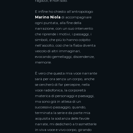
ragazzi, e non solo.
E infine ho chiesto all’antropologo
Marino Niola
di accompagnare
ogni puntata, alla fine della
narrazione, con un suo intervento
che riprende i motivi, i passaggi, i
simboli, che più lo hanno colpito
nell’ascolto, così che la fiaba diventa
veicolo di altri immaginari,
evocando gemellaggi, discendenze,
memorie.
È vero che questa mia voce narrante
sarà per ora senza un corpo, anche
se cercherò di far percepire, nella
voce radiofonica, la corporeità
materica di personaggi e paesaggi,
ma sono già in attesa di un
successivo passaggio, quando,
terminata la serie e da parte mia
acquisita la sostanza delle favole
narrate, mi dedicherò a trasmetterle
in viva voce e vivo corpo, girando