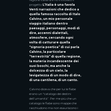
progetto
L’Italia è una favola
.
Venti narrazioni che dedico a
quella famosa raccolta di Italo
Calvino, un mio personale
viaggio italiano dentro
paesaggi, personaggi, modi di
dire, accenni dialettali,
atmosfere, cercando ogni
volta di catturare quella
“signoria poetica” di cui parla
Calvino, la particolare
“terrestrità” di quella regione,
la materia incandescente dei
suoi boschi, ma anche la
dolcezza di un cielo, la
levigatezza di un modo di dire,
di una cantilena, di un canto.
Calvino diceva che per lui le fiabe
erano un “catalogo dei destini
dell’umanità”. Per me più che un
catalogo le fiabe sono mappe che
racchiudono ma non esauriscono i