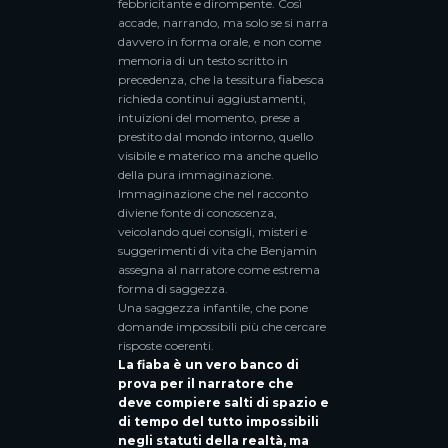
febbricitante e dirompente. Così
accade, narrando, ma solo se si narra
davvero in forma orale, e non come
memoria di un testo scritto in
precedenza, che la tessitura fiabesca
richieda continui aggiustamenti,
intuizioni del momento, prese a
prestito dal mondo intorno, quello
visibile e materico ma anche quello
della pura immaginazione.
Immaginazione che nel racconto
diviene fonte di conoscenza,
veicolando quei consigli, misteri e
suggerimenti di vita che Benjamin
assegna al narratore come estrema
forma di saggezza.
Una saggezza infantile, che pone
domande impossibili più che cercare
risposte coerenti.
La fiaba è un vero banco di
prova per il narratore che
deve compiere salti di spazio e
di tempo del tutto impossibili
negli statuti della realtà, ma