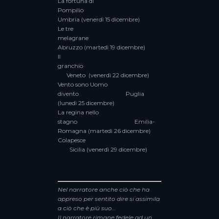
La fortuna di
Pompilio
Umbria (venerdì 15 dicembre)
Le tre
melagrane
Abruzzo (martedì 19 dicembre)
Il
granchio
Veneto (venerdì 22 dicembre)
Vento sono Uomo
divento Puglia
(lunedì 25 dicembre)
La regina nello
stagno Emilia-
Romagna (martedì 26 dicembre)
Colapesce
Sicilia (venerdì 29 dicembre)
Nel narratore anche ciò che ha
appreso per sentito dire si assimila
a ciò che è più suo…
Il narratore rimane fedele ad un