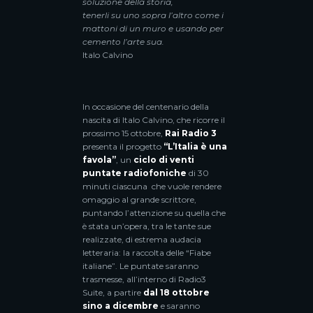
soluzione della storia,
tenerli su uno sopra l’altro come i
mattoni di un muro e usando per
cemento l’arte sua.
Italo Calvino
In occasione del centenario della
nascita di Italo Calvino, che ricorre il
prossimo 15 ottobre,
Rai Radio 3
presenta il progetto
“L’Italia è una
favola”
, un
ciclo di venti
puntate
radiofoniche
di 30
minuti ciascuna che vuole rendere
omaggio al grande scrittore,
puntando l’attenzione su quella che
è stata un’opera, tra le tante sue
realizzate, di estrema audacia
letteraria: la raccolta delle “Fiabe
italiane”. Le puntate saranno
trasmesse, all’interno di Radio3
Suite, a partire
dal 18 ottobre
sino a dicembre
e saranno