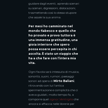
guidare dagli eventi, aprendo scenari
su scenari, digressioni, dislocazioni,
trasmettendo così lo stesso stupore
che assale la sua anima.
Per mesi ho camminato nel
mondo fiabesco e quello che
ho provato e provo tuttora è
una immensa gratitudine, una
gioia interiore che spero
possa essere percepita in chi
ascolta. È stato un viaggio che
ha a che fare con l’intera mia
vita.
Ogni favola sarà intessuta di musica,
sonorità, suoni, rumori, paesaggi
sonori ad opera di
Mirto Baliani
,
ritrovando con lui l’antica
sperimentazione e complicità che ci
aveva guidati, molto tempo fa, a
comporre quel
signor Ventriglia
che
ancora si affaccia nelle librerie per