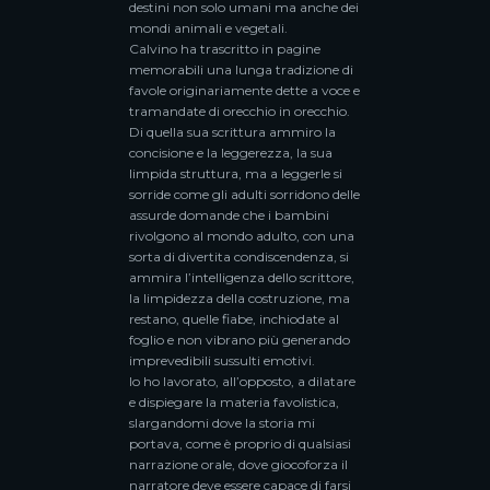
destini non solo umani ma anche dei
mondi animali e vegetali.
Calvino ha trascritto in pagine
memorabili una lunga tradizione di
favole originariamente dette a voce e
tramandate di orecchio in orecchio.
Di quella sua scrittura ammiro la
concisione e la leggerezza, la sua
limpida struttura, ma a leggerle si
sorride come gli adulti sorridono delle
assurde domande che i bambini
rivolgono al mondo adulto, con una
sorta di divertita condiscendenza, si
ammira l’intelligenza dello scrittore,
la limpidezza della costruzione, ma
restano, quelle fiabe, inchiodate al
foglio e non vibrano più generando
imprevedibili sussulti emotivi.
Io ho lavorato, all’opposto, a dilatare
e dispiegare la materia favolistica,
slargandomi dove la storia mi
portava, come è proprio di qualsiasi
narrazione orale, dove giocoforza il
narratore deve essere capace di farsi