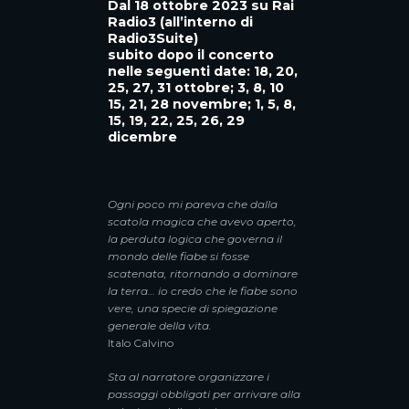
Dal 18 ottobre 2023 su Rai
Radio3 (all’interno di
Radio3Suite)
subito dopo il concerto
nelle seguenti date: 18, 20,
25, 27, 31 ottobre; 3, 8, 10
15, 21, 28 novembre; 1, 5, 8,
15, 19, 22, 25, 26, 29
dicembre
Ogni poco mi pareva che dalla
scatola magica che avevo aperto,
la perduta logica che governa il
mondo delle fiabe si fosse
scatenata, ritornando a dominare
la terra… io credo che le fiabe sono
vere, una specie di spiegazione
generale della vita.
Italo Calvino
Sta al narratore organizzare i
passaggi obbligati per arrivare alla