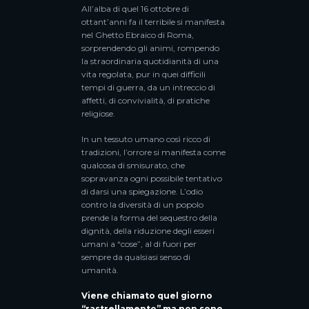
All’alba di quel 16 ottobre di
ottant’anni fa il terribile si manifesta
nel Ghetto Ebraico di Roma,
sorprendendo gli animi, rompendo
la straordinaria quotidianità di una
vita regolata, pur in quei difficili
tempi di guerra, da un intreccio di
affetti, di convivialità, di pratiche
religiose.
In un tessuto umano così ricco di
tradizioni, l’orrore si manifesta come
qualcosa di smisurato, che
sopravanza ogni possibile tentativo
di darsi una spiegazione. L’odio
contro la diversità di un popolo
prende la forma del sequestro della
dignità, della riduzione degli esseri
umani a “cose”, al di fuori per
sempre da qualsiasi senso di
umanità.
Viene chiamato quel giorno
“rastrellamento” ma non sono