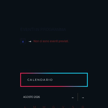
EVENTI IN PROGRAMMA
Non ci sono eventi previsti.
CALENDARIO
AGOSTO
2026
L
M
M
G
V
S
D