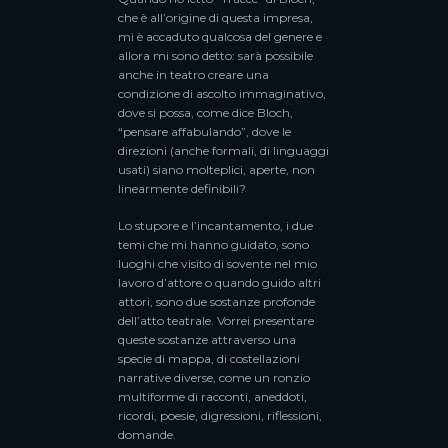
che è all’origine di questa impresa,
mi è accaduto qualcosa del genere e
allora mi sono detto: sarà possibile
anche in teatro creare una
condizione di ascolto immaginativo,
dove si possa, come dice Bloch,
“pensare affabulando”, dove le
direzioni (anche formali, di linguaggi
usati) siano molteplici, aperte, non
linearmente definibili?
Lo stupore e l’incantamento, i due
temi che mi hanno guidato, sono
luoghi che visito di sovente nel mio
lavoro d’attore o quando guido altri
attori, sono due sostanze profonde
dell’atto teatrale. Vorrei presentare
queste sostanze attraverso una
specie di mappa, di costellazioni
narrative diverse, come un ronzio
multiforme di racconti, aneddoti,
ricordi, poesie, digressioni, riflessioni,
domande.