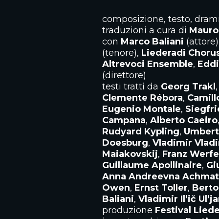
composizione, testo, dra
traduzioni a cura di
Mauro
con
Marco Baliani
(attore)
(tenore),
Liederadi Choru
Altrevoci Ensemble
,
Eddi
(direttore)
testi tratti da
Georg Trakl
Clemente Rébora
,
Camill
Eugenio Montale
,
Siegfr
Campana
,
Alberto Caeiro
Rudyard Kypling
,
Umbert
Doesburg
,
Vladimir Vlad
Maiakovskij
,
Franz Werfe
Guillaume Apollinaire
,
Gi
Anna Andreevna Achma
Owen
,
Ernst Toller
,
Berto
Baliani
,
Vladimir Il’ič Ul’j
produzione
Festival Liede