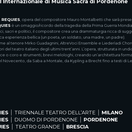
al Internazionale di Musica Sacra di Pordenone
L REQUIES
, opera del compositore Mauro Montalbetti che sarà presen
QUIES
è un omaggio/ricordo della tragedia della Prima Guerra Mondiale
i, sacri e politici, il compositore crea una drammaturgia ricca di suggest
ica esperienza bellica (un poeta, un soldato, una madre, un padre).
ieme al tenore Mirko Guadagnini, AltreVoci Ensemble e Liederìadi Chor
i del teatro italiano degli ultimi trent’anni. L’opera, strutturata in undic
e o coro e strumenti, brevi melologhi, creando un’architettura formale
el Novecento, da Saba a Montale, da Kypling a Brecht fino a testi di Len
IES
TRIENNALE TEATRO DELL’ARTE
MILANO
IES
DUOMO DI PORDENONE
PORDENONE
UIES
TEATRO GRANDE
BRESCIA