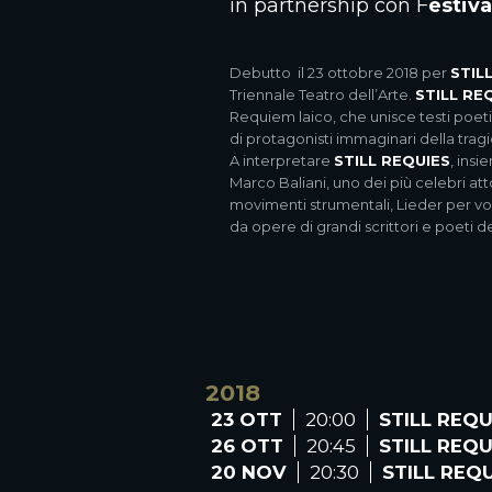
in partnership con F
estiv
Debutto il 23 ottobre 2018 per
STIL
Triennale Teatro dell’Arte.
STILL RE
Requiem laico, che unisce testi poetic
di protagonisti immaginari della trag
A interpretare
STILL REQUIES
, ins
Marco Baliani, uno dei più celebri attor
movimenti strumentali, Lieder per voc
da opere di grandi scrittori e poeti d
2018
23 OTT
20:00
STILL REQU
26 OTT
20:45
STILL REQU
20 NOV
20:30
STILL REQ