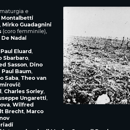
mmaturgia e
 Montalbetti
,
Mirko Guadagnini
s
(coro femminile),
 De Nadai
,
Paul Eluard
,
o Sbarbaro
,
ied Sasson
,
Dino
,
Paul Baum
,
o Saba
,
Theo van
imirovič
l
,
Charles Sorley
,
useppe Ungaretti
,
tova
,
Wilfred
lt Brecht
,
Marco
anov
riadi