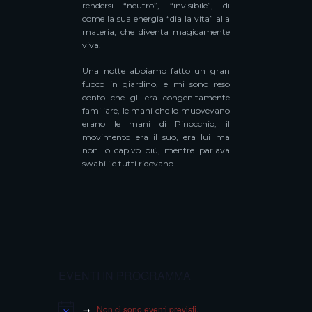
rendersi “neutro”, “invisibile”, di
come la sua energia “dia la vita” alla
materia, che diventa magicamente
viva.
Una notte abbiamo fatto un gran
fuoco in giardino, e mi sono reso
conto che gli era congenitamente
familiare, le mani che lo muovevano
erano le mani di Pinocchio, il
movimento era il suo, era lui ma
non lo capivo più, mentre parlava
swahili e tutti ridevano…
EVENTI IN PROGRAMMA
Non ci sono eventi previsti.