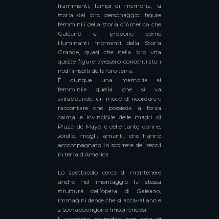
frammenti, lampi di memoria, la
storia del loro personaggio: figure
femminili della storia d’America che
Galeano ci propone come
illuminanti momenti della Storia
Grande, quasi che nella loro vita
queste figure avessero concentrato i
nodi irrisolti della loro terra.
È dunque una memoria al
femminile quella che si va
sviluppando, un modo di ricordare e
raccontare che possiede la forza
calma e invincibile delle madri di
Plaza de Mayo e delle tante donne,
sorelle, mogli, amanti, che hanno
accompagnato lo scorrere dei secoli
in terra d’America.
Lo spettacolo cerca di mantenere
anche nel montaggio la stessa
struttura dell’opera di Galeano,
immagini dense che si accavallano e
si sovrappongono rincorrendosi.
Il racconto permette non solo di