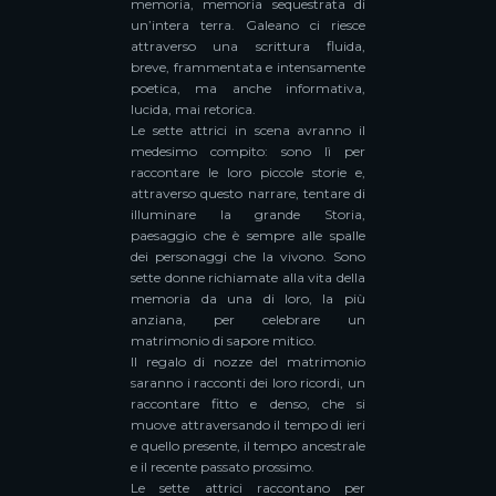
memoria, memoria sequestrata di
un’intera terra. Galeano ci riesce
attraverso una scrittura fluida,
breve, frammentata e intensamente
poetica, ma anche informativa,
lucida, mai retorica.
Le sette attrici in scena avranno il
medesimo compito: sono lì per
raccontare le loro piccole storie e,
attraverso questo narrare, tentare di
illuminare la grande Storia,
paesaggio che è sempre alle spalle
dei personaggi che la vivono. Sono
sette donne richiamate alla vita della
memoria da una di loro, la più
anziana, per celebrare un
matrimonio di sapore mitico.
Il regalo di nozze del matrimonio
saranno i racconti dei loro ricordi, un
raccontare fitto e denso, che si
muove attraversando il tempo di ieri
e quello presente, il tempo ancestrale
e il recente passato prossimo.
Le sette attrici raccontano per