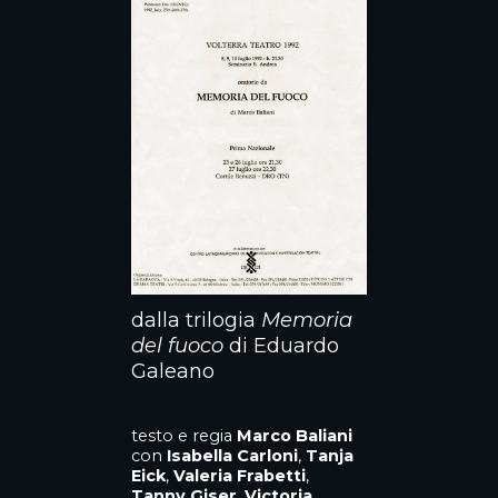
dalla trilogia
Memoria
del fuoco
di Eduardo
Galeano
testo e regia
Marco Baliani
con
Isabella Carloni
,
Tanja
Eick
,
Valeria Frabetti
,
Tanny Giser
,
Victoria