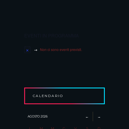
EVENTI IN PROGRAMMA
Non ci sono eventi previsti.
CALENDARIO
AGOSTO
2026
L
M
M
G
V
S
D