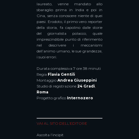
laureato, venne mandato allo
sbaraglio prima in India e poi in
Cina, senza conoscere niente di quei
paesi. Erodoto, il primo vero reporter
della storia, fa capolino dalle storie
del giornalista polacco, quale
imprescindibile punto di riferimento
nel descrivere i meccanismi
dell’animo umano, le sue grandezze,
i suoi errori.
Durata complessiva 7 ore 38 minuti
Regia
Flavia Gentili
Montaggio
Andrea Giuseppini
Studio di registrazione
24 Gradi
,
Roma
Progetto grafico
Internozero
VAI AL SITO DELL’EDITORE
Ascolta l’incipit