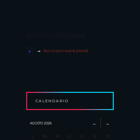
EVENTI IN PROGRAMMA
Non ci sono eventi previsti.
CALENDARIO
AGOSTO
2026
L
M
M
G
V
S
D