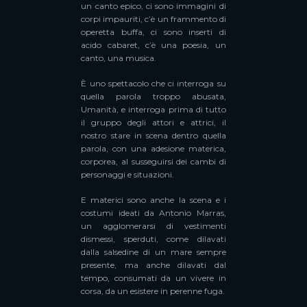
un canto epico, ci sono immagini di
corpi impauriti, c’è un frammento di
operetta buffa, ci sono inserti di
acido cabaret, c’è una poesia, un
canto, una musica.
È uno spettacolo che ci interroga su
quella parola troppo abusata,
Umanità, e interroga prima di tutto
il gruppo degli attori e attrici, il
nostro stare in scena dentro quella
parola, con una adesione materica,
corporea, al susseguirsi dei cambi di
personaggi e situazioni.
E materici sono anche la scena e i
costumi ideati da Antonio Marras,
un agglomerarsi di vestimenti
dismessi, sperduti, come dilavati
dalla salsedine di un mare sempre
presente, ma anche dilavati dal
tempo, consumati da un vivere in
corsa, da un esistere in perenne fuga.