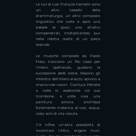
Le luci di Loïc François Hamelin sono
un altro tassello della
drammaturgia, un altro composto
linguistico che svela e apre una
babele di spazi uno all’altro
compenetrati, moltiplicantesi, pur
nella ridotta realtà di un palco
teatrale.
Le musiche composte da Paolo
Fresu tracciano un filo rosso per
l’intero spettacolo, guidano la
successione delle scene, tessono gli
interstizi dell’intero arazzo, aprono a
improvvise visioni. Gianluca Petrella
a volte lo asseconda col suo
trombone, a volte crea una
partitura sonora, anch’essa
fortemente materica, di voci, acqua,
colpi, echi di vita vissuta.
C’è infine un’altra possibilità di
incontrare l’Altro, erigere muri,