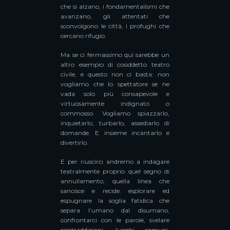
che si alzano, i fondamentalismi che
avanzano, gli attentati che
sconvolgono le città, i profughi che
cercano rifugio.
Ma se ci fermassimo qui sarebbe un
altro esempio di cosiddetto teatro
civile, e questo non ci basta: non
vogliamo che lo spettatore se ne
vada solo più consapevole e
virtuosamente indignato o
commosso. Vogliamo spiazzarlo,
inquietarlo, turbarlo, assediarlo di
domande. E insieme incantarlo e
divertirlo.
E per riuscirci andremo a indagare
teatralmente proprio quel segno di
annullamento, quella linea che
sancisce e recide: esplorare ed
espugnare la soglia fatidica che
separa l’umano dal disumano,
confrontarci con le parole, svelare
contraddizioni, luoghi comuni,