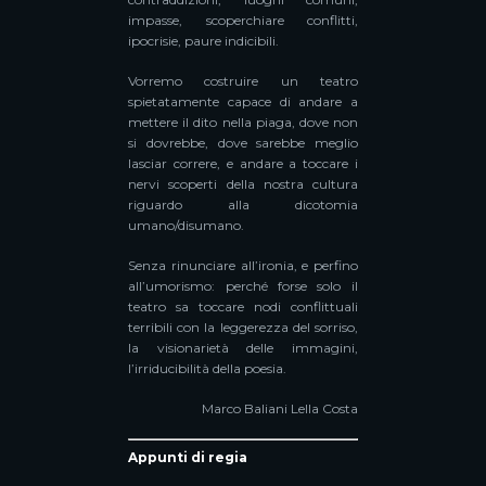
impasse, scoperchiare conflitti,
ipocrisie, paure indicibili.
Vorremo costruire un teatro
spietatamente capace di andare a
mettere il dito nella piaga, dove non
si dovrebbe, dove sarebbe meglio
lasciar correre, e andare a toccare i
nervi scoperti della nostra cultura
riguardo alla dicotomia
umano/disumano.
Senza rinunciare all’ironia, e perfino
all’umorismo: perché forse solo il
teatro sa toccare nodi conflittuali
terribili con la leggerezza del sorriso,
la visionarietà delle immagini,
l’irriducibilità della poesia.
Marco Baliani Lella Costa
Appunti di regia