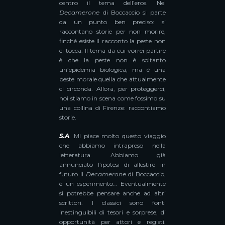
centro il tema dell’eros. Nel
Decamerone
di Boccaccio si parte
da un punto ben preciso: si
raccontano storie per non morire,
finché esiste il racconto la peste non
ci tocca. Il tema da cui vorrei partire
è che la peste non è soltanto
un’epidemia biologica, ma è una
peste morale quella che attualmente
ci circonda. Allora, per proteggerci,
noi stiamo in scena come fossimo su
una collina di Firenze: raccontiamo
storie.
S.A
.
Mi piace molto questo viaggio
che abbiamo intrapreso nella
letteratura. Abbiamo già
annunciato l’ipotesi di allestire in
futuro il
Decamerone
di Boccaccio,
è un esperimento… Eventualmente
si potrebbe pensare anche ad altri
scrittori. I classici sono fonti
inestinguibili di tesori e sorprese, di
opportunità per attori e registi.