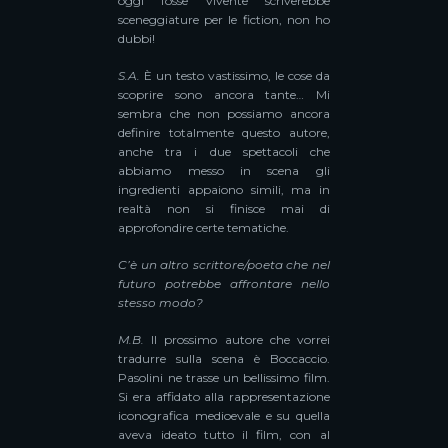
oggi fosse vivente scriverebbe
sceneggiature per le fiction, non ho
dubbi!
S.A.
È un testo vastissimo, le cose da
scoprire sono ancora tante… Mi
sembra che non possiamo ancora
definire totalmente questo autore,
anche tra i due spettacoli che
abbiamo messo in scena gli
ingredienti appaiono simili, ma in
realtà non si finisce mai di
approfondire certe tematiche.
C’è un altro scrittore/poeta che nel
futuro potrebbe affrontare nello
stesso modo?
M.B.
Il prossimo autore che vorrei
tradurre sulla scena è Boccaccio.
Pasolini ne trasse un bellissimo film.
Si era affidato alla rappresentazione
iconografica medioevale e su quella
aveva ideato tutto il film, con al