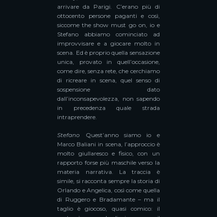
arrivare da Parigi. C’erano più di
ottocento persone paganti e così,
siccome the show must go on, io e
Stefano abbiamo cominciato ad
improvvisare e a giocare molto in
scena. Ed è proprio quella sensazione
unica, provato in quell’occasione,
come dire, senza rete, che cerchiamo
di ricreare in scena, quel senso di
sospensione dato
dall’inconsapevolezza, non sapendo
in precedenza quale strada
intraprendere.
Stefano
Quest’anno siamo io e
Marco Baliani in scena, l’approccio è
molto giullaresco e fisico, con un
rapporto forse più maschile verso la
materia narrativa. La traccia è
simile, si racconta sempre la storia di
Orlando e Angelica, così come quella
di Ruggero e Bradamante – ma il
taglio è giocoso, quasi comico: il