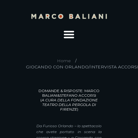
Home
GIOCANDO CON ORLANDO/INTERVISTA ACCORSI
DOMANDE & RISPOSTE: MARCO
BALIANI&STEFANO ACCORSI
(
A CURA DELLA FONDAZIONE
TEATRO DELLA PERGOLA DI
FIRENZE
)
Da Furioso Orlando – lo spettacolo
che avete portato in scena la
scorsa stagione – a Giocando con