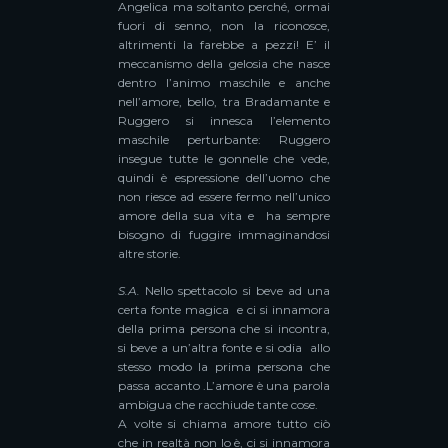
Angelica ma soltanto perché, ormai
fuori di senno, non la riconosce,
altrimenti la farebbe a pezzi! E’ il
meccanismo della gelosia che nasce
dentro l’animo maschile e anche
nell’amore, bello, tra Bradamante e
Ruggero si innesca l’elemento
maschile perturbante: Ruggero
insegue tutte le gonnelle che vede,
quindi è espressione dell’uomo che
non riesce ad essere fermo nell’unico
amore della sua vita e ha sempre
bisogno di fuggire immaginandosi
altre storie.
S.A.
Nello spettacolo si beve ad una
certa fonte magica e ci si innamora
della prima persona che si incontra,
si beve a un’altra fonte e si odia allo
stesso modo la prima persona che
passa accanto .L’amore è una parola
ambigua che racchiude tante cose.
A volte si chiama amore tutto ciò
che in realtà non lo è, ci si innamora