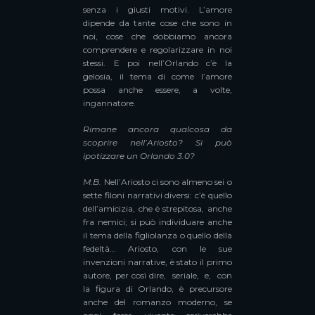
senza i giusti motivi. L’amore
dipende da tante cose che sono in
noi, cose che dobbiamo ancora
comprendere e regolarizzare in noi
stessi. E poi nell’Orlando c’è la
gelosia, il tema di come l’amore
possa anche essere, a volte,
ingannatore.
Rimane ancora qualcosa da
scoprire nell’Ariosto? Si può
ipotizzare un Orlando 3.0?
M.B.
Nell’Ariosto ci sono almeno sei o
sette filoni narrativi diversi: c’è quello
dell’amicizia, che è strepitosa, anche
fra nemici; si può individuare anche
il tema della figliolanza o quello della
fedeltà… Ariosto, con le sue
invenzioni narrative, è stato il primo
autore, per così dire, seriale, e, con
la figura di Orlando, è precursore
anche del romanzo moderno, se