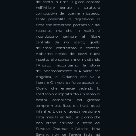
del canto in rima. Il gioco consiste
nell’infilare, dentro la struttura
compositiva del poema ariostesco,
tante possibilità di digressione in
rima che sembrano portarti via dal
racconto, ma che in realtà ti
riconducono sempre al filone
centrale da noi scelto, quello
dell’amor contrastato e conteso.
Abbiamo creato dei pezzi nuovi
rispetto allo scorso anno, rivisitando
l’Ariosto: raccontiamo la storia
dell’innamoramento di Rinaldo per
Angelica, di Orlando che va a
liberare Olimpia dall’orca assassina…
Quello che emerge vedendo lo
spettacolo è soprattutto un senso di
nostra complicità nel giocare
sempre molto fisico e a tratti quasi
infantile. L’idea di questa versione è
nata mesi fa ad Asti, un giorno che
non erano arrivate le scene del
Furioso Orlando
e l’attrice, Nina
Savary, non ce l’aveva fatta ad