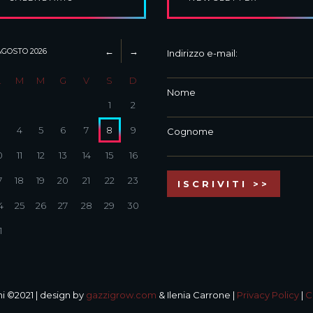
AGOSTO
2026
Indirizzo e-mail:
L
M
M
G
V
S
D
Nome
1
2
3
4
5
6
7
8
9
Cognome
0
11
12
13
14
15
16
7
18
19
20
21
22
23
4
25
26
27
28
29
30
1
i ©2021 | design by
gazzigrow.com
& Ilenia Carrone |
Privacy Policy
|
C