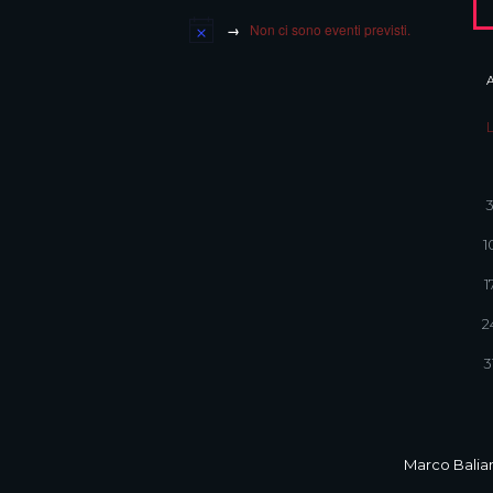
Non ci sono eventi previsti.
1
1
2
3
Marco Balian