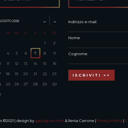
AGOSTO
2026
Indirizzo e-mail:
L
M
M
G
V
S
D
Nome
1
2
3
4
5
6
7
8
9
Cognome
0
11
12
13
14
15
16
7
18
19
20
21
22
23
4
25
26
27
28
29
30
1
i ©2021 | design by
gazzigrow.com
& Ilenia Carrone |
Privacy Policy
|
C