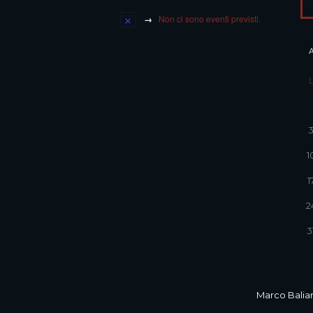
Non ci sono eventi previsti.
1
1
2
3
Marco Balian