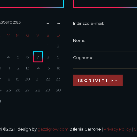
AGOSTO
2026
Indirizzo e-mail:
L
M
M
G
V
S
D
Nome
1
2
3
4
5
6
7
8
9
Cognome
0
11
12
13
14
15
16
7
18
19
20
21
22
23
4
25
26
27
28
29
30
1
i ©2021 | design by
gazzigrow.com
& Ilenia Carrone |
Privacy Policy
|
C