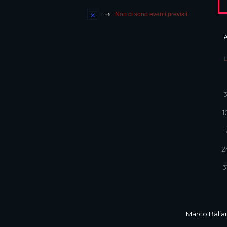
Non ci sono eventi previsti.
1
1
2
3
Marco Balian