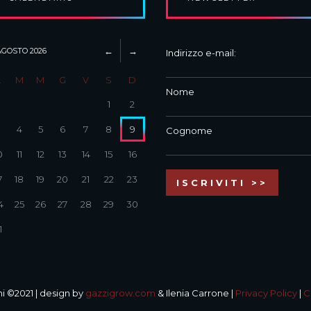
AGOSTO
2026
Indirizzo e-mail:
L
M
M
G
V
S
D
Nome
1
2
3
4
5
6
7
8
9
Cognome
0
11
12
13
14
15
16
7
18
19
20
21
22
23
4
25
26
27
28
29
30
1
i ©2021 | design by
gazzigrow.com
& Ilenia Carrone |
Privacy Policy
|
C