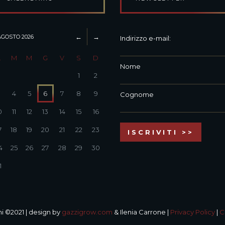
AGOSTO
2026
Indirizzo e-mail:
L
M
M
G
V
S
D
Nome
1
2
3
4
5
6
7
8
9
Cognome
0
11
12
13
14
15
16
7
18
19
20
21
22
23
4
25
26
27
28
29
30
1
i ©2021 | design by
gazzigrow.com
& Ilenia Carrone |
Privacy Policy
|
C