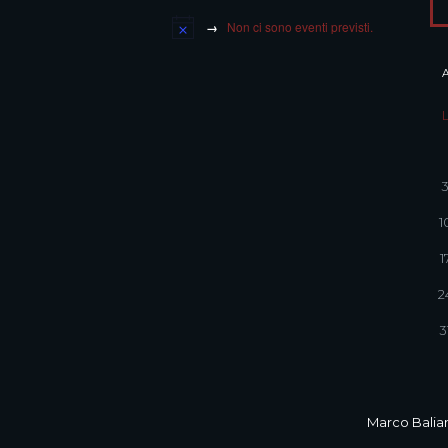
Non ci sono eventi previsti.
1
1
2
3
Marco Balian