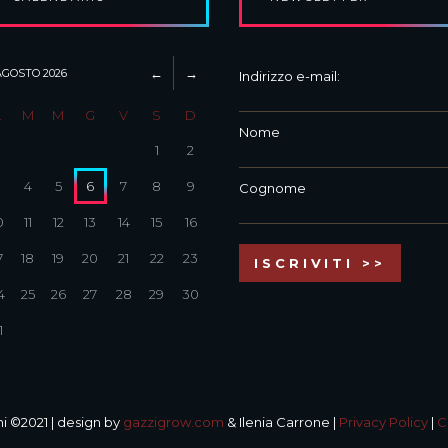
AGOSTO
2026
Indirizzo e-mail:
L
M
M
G
V
S
D
Nome
1
2
3
4
5
6
7
8
9
Cognome
0
11
12
13
14
15
16
7
18
19
20
21
22
23
4
25
26
27
28
29
30
1
i ©2021 | design by
gazzigrow.com
& Ilenia Carrone |
Privacy Policy
|
C