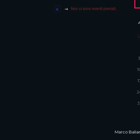
Non ci sono eventi previsti.
1
1
2
3
Marco Balian