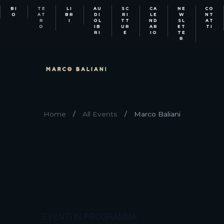
BI
TE
LI
AU
SC
CA
NE
CO
O
AT
BR
DI
RI
LE
W
NT
R
I
OL
TT
ND
SL
AT
O
IB
UR
AR
ET
TI
RI
E
IO
TE
R
Home
All Events
Marco Baliani
EVENTI IN PROGRAMMA