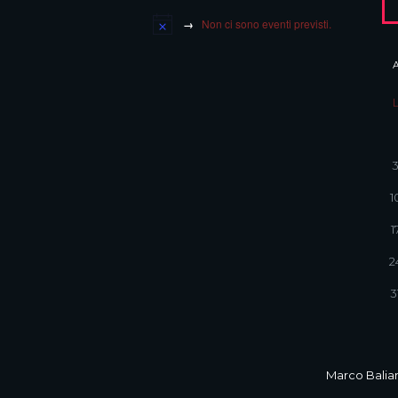
Non ci sono eventi previsti.
1
1
2
3
Marco Balian