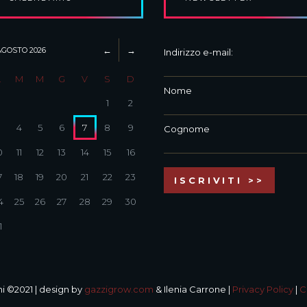
AGOSTO
2026
Indirizzo e-mail:
L
M
M
G
V
S
D
Nome
1
2
3
4
5
6
7
8
9
Cognome
0
11
12
13
14
15
16
7
18
19
20
21
22
23
4
25
26
27
28
29
30
1
i ©2021 | design by
gazzigrow.com
& Ilenia Carrone |
Privacy Policy
|
C