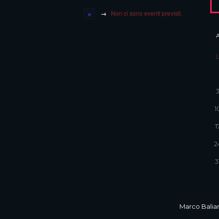
Non ci sono eventi previsti.
1
1
2
3
Marco Balian