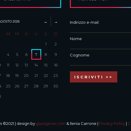
AGOSTO
2026
Indirizzo e-mail:
L
M
M
G
V
S
D
Nome
1
2
3
4
5
6
7
8
9
Cognome
0
11
12
13
14
15
16
7
18
19
20
21
22
23
4
25
26
27
28
29
30
1
i ©2021 | design by
gazzigrow.com
& Ilenia Carrone |
Privacy Policy
|
C