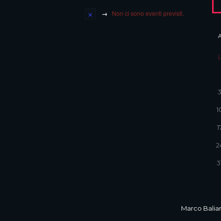
Non ci sono eventi previsti.
1
1
2
3
Marco Balian