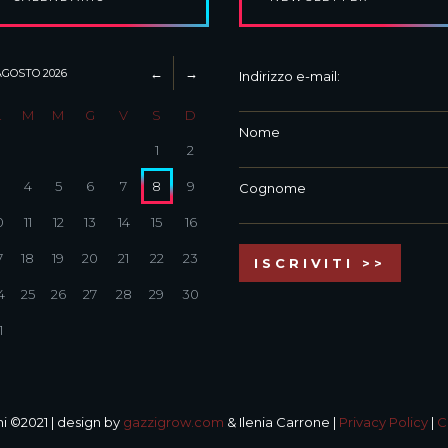
AGOSTO
2026
Indirizzo e-mail:
L
M
M
G
V
S
D
Nome
1
2
3
4
5
6
7
8
9
Cognome
0
11
12
13
14
15
16
7
18
19
20
21
22
23
4
25
26
27
28
29
30
1
i ©2021 | design by
gazzigrow.com
& Ilenia Carrone |
Privacy Policy
|
C