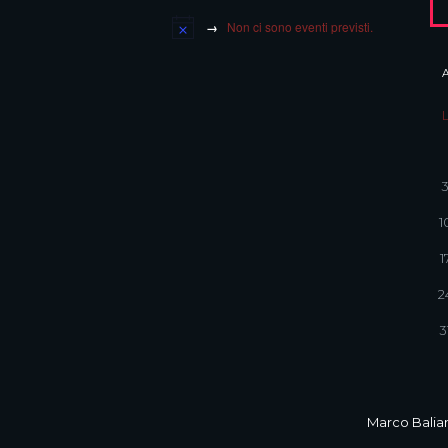
Non ci sono eventi previsti.
1
1
2
3
Marco Balian