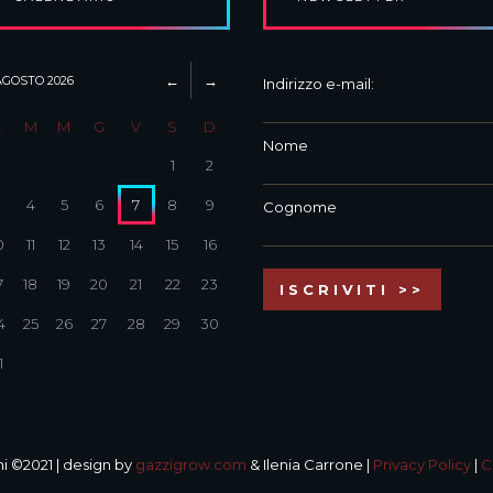
AGOSTO
2026
Indirizzo e-mail:
L
M
M
G
V
S
D
Nome
1
2
3
4
5
6
7
8
9
Cognome
0
11
12
13
14
15
16
7
18
19
20
21
22
23
4
25
26
27
28
29
30
1
i ©2021 | design by
gazzigrow.com
& Ilenia Carrone |
Privacy Policy
|
C