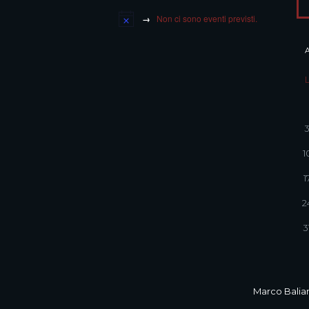
Non ci sono eventi previsti.
1
1
2
3
Marco Balian