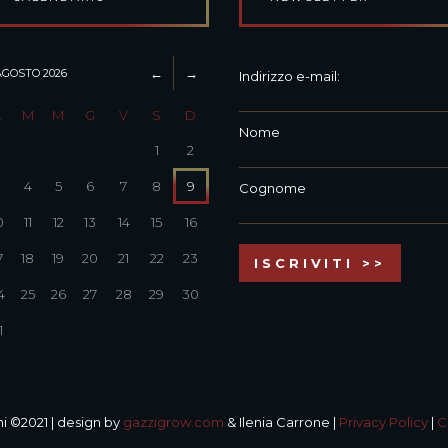
AGOSTO
2026
Indirizzo e-mail:
L
M
M
G
V
S
D
Nome
1
2
3
4
5
6
7
8
9
Cognome
0
11
12
13
14
15
16
7
18
19
20
21
22
23
4
25
26
27
28
29
30
1
i ©2021 | design by
gazzigrow.com
& Ilenia Carrone |
Privacy Policy
|
C