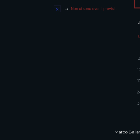
Non ci sono eventi previsti.
1
1
2
3
Marco Balian