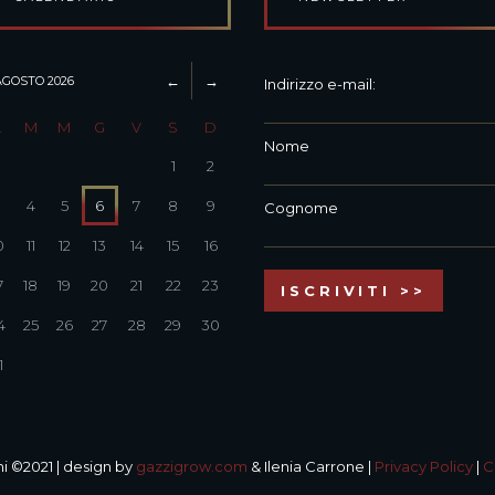
AGOSTO
2026
Indirizzo e-mail:
L
M
M
G
V
S
D
Nome
1
2
3
4
5
6
7
8
9
Cognome
0
11
12
13
14
15
16
7
18
19
20
21
22
23
4
25
26
27
28
29
30
1
i ©2021 | design by
gazzigrow.com
& Ilenia Carrone |
Privacy Policy
|
C