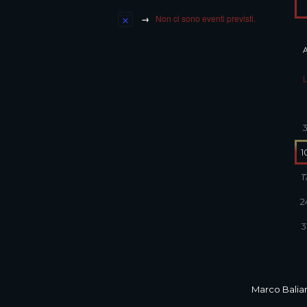
Non ci sono eventi previsti.
1
1
2
3
Marco Balian