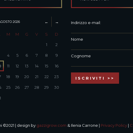
AGOSTO
2026
Indirizzo e-mail:
L
M
M
G
V
S
D
Nome
1
2
3
4
5
6
7
8
9
Cognome
0
11
12
13
14
15
16
7
18
19
20
21
22
23
4
25
26
27
28
29
30
1
i ©2021 | design by
gazzigrow.com
& Ilenia Carrone |
Privacy Policy
|
C