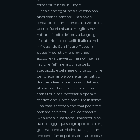
fermarsi in nessun luogo.
L’idea è che ognuno sia vestito con
abiti “senza tempo”. L’abito del
cercatore di luna, forse tutti vestiti da
uomo, fuori misura, meglio senza
misura, l’abito dei senza luogo: gli
sfollati. Non solo quelli di allora, nel
’44 quando San Mauro Pascoli (il
paese in cui stiamo provando) li
accoglieva davvero, ma noi, i senza
radici; e l’effimera durata dello
spettacolo e del mese di vita comune
per prepararlo è come un tentativo
di riprendere la memoria collettiva,
attraverso il racconto come una
transitoria ma necessaria opera di
fondazione. Come costruire insieme
una casa sapendo che mai potremo
tornare a viverci. È dai cercatori di
luna che si dipartono i racconti, cioè
da noi, oggi, questo gruppo di attori,
generazione anni cinquanta; la luna
che cerchiamo può essere tante cose