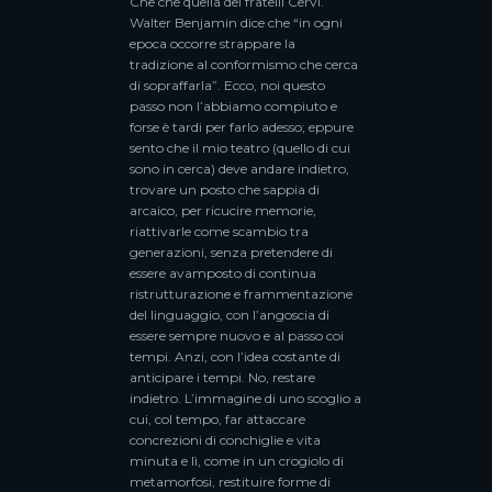
Che che quella dei fratelli Cervi.
Walter Benjamin dice che “in ogni
epoca occorre strappare la
tradizione al conformismo che cerca
di sopraffarla”. Ecco, noi questo
passo non l’abbiamo compiuto e
forse è tardi per farlo adesso; eppure
sento che il mio teatro (quello di cui
sono in cerca) deve andare indietro,
trovare un posto che sappia di
arcaico, per ricucire memorie,
riattivarle come scambio tra
generazioni, senza pretendere di
essere avamposto di continua
ristrutturazione e frammentazione
del linguaggio, con l’angoscia di
essere sempre nuovo e al passo coi
tempi. Anzi, con l’idea costante di
anticipare i tempi. No, restare
indietro. L’immagine di uno scoglio a
cui, col tempo, far attaccare
concrezioni di conchiglie e vita
minuta e lì, come in un crogiolo di
metamorfosi, restituire forme di