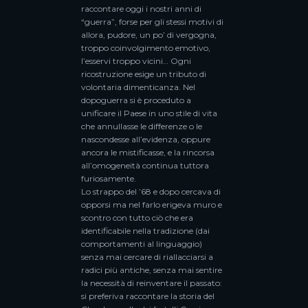
raccontare oggi i nostri anni di
“guerra”, forse per gli stessi motivi di
allora, pudore, un po’ di vergogna,
troppo coinvolgimento emotivo,
l’esservi troppo vicini… Ogni
ricostruzione esige un tributo di
volontaria dimenticanza. Nel
dopoguerra si è proceduto a
unificare il Paese in uno stile di vita
che annullasse le differenze o le
nascondesse all’evidenza, oppure
ancora le mistificasse, e la rincorsa
all’omogeneità continua tuttora
furiosamente.
Lo strappo del ’68 e dopo cercava di
opporsi ma nel farlo erigeva muro e
scontro con tutto ciò che era
identificabile nella tradizione (dai
comportamenti al linguaggio)
senza mai cercare di riallacciarsi a
radici più antiche, senza mai sentire
la necessità di reinventare il passato:
si preferiva raccontare la storia del