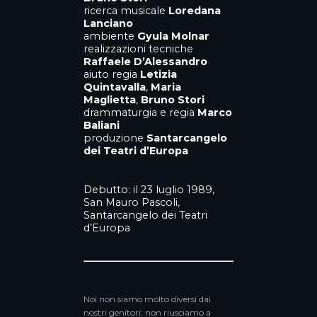
ricerca musicale
Loredana
Lanciano
ambiente
Gyula Molnar
realizzazioni tecniche
Raffaele D’Alessandro
aiuto regia
Letizia
Quintavalla
,
Maria
Maglietta
,
Bruno Stori
drammaturgia e regia
Marco
Baliani
produzione
Santarcangelo
dei Teatri d’Europa
Debutto: il 23 luglio 1989,
San Mauro Pascoli,
Santarcangelo dei Teatri
d’Europa
Noi non siamo molto diversi dai
nostri genitori: non riusciamo a