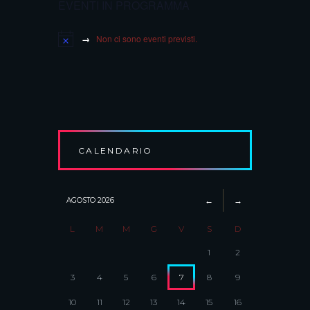
EVENTI IN PROGRAMMA
Non ci sono eventi previsti.
CALENDARIO
AGOSTO
2026
L
M
M
G
V
S
D
1
2
3
4
5
6
7
8
9
10
11
12
13
14
15
16