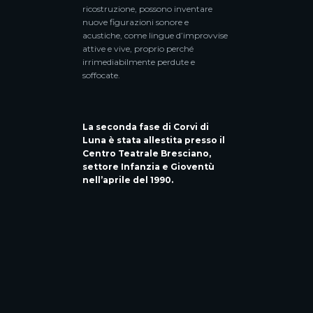
ricostruzione, possono inventare
nuove figurazioni sonore e
acustiche, come lingue d’improvvise
attive e vive, proprio perché
irrimediabilmente perdute e
soffocate.
La seconda fase di Corvi di
Luna è stata allestita presso il
Centro Teatrale Bresciano,
settore Infanzia e Gioventù
nell’aprile del 1990.