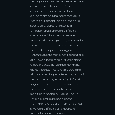
per ognuno diverse (la scena del caos
della caccia alla luna dirà per
ciascuno i propri desideri lunari), ma
è al contempo una metafora della
ricerca di racconti che animano lo
spettacolo: cercare le storie di
un’esperienza che con difficoltà
siamo riusciti a strappare dalle
labbra dei nostri genitori, occupati a
ricostruire e rimuovere le macerie
anche del proprio immaginario.
Cercare queste storie per raccontarle
di nuovo è però atto di ri-creazione,
gioco e pausa del tempo normale. I
dialetti (senza nostalgia) appaiono
allora come lingue interrotte, come è
per la memoria, le radici, gli sfollati:
lingue mai veramente possedute
però prepotentemente presenti a
significare molto più della lingua
ufficiale: essi pure sono come
frammenti di quella memoria di cui
si va con difficoltà alla ricerca e
anche loro, nel processo di