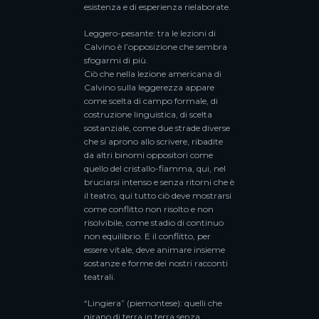
esistenza e di esperienza rielaborate.
Leggero-pesante: tra le lezioni di
Calvino è l’opposizione che sembra
sfogarmi di più.
Ciò che nella lezione americana di
Calvino sulla leggerezza appare
come scelta di campo formale, di
costruzione linguistica, di scelta
sostanziale, come due strade diverse
che si aprono allo scrivere, ribadite
da altri binomi oppositori come
quello del cristallo-fiamma, qui, nel
bruciarsi intenso e senza ritorni che è
il teatro, qui tutto ciò deve mostrarsi
come conflitto non risolto e non
risolvibile, come stadio di continuo
non equilibrio. E il conflitto, per
essere vitale, deve animare insieme
sostanze e forme dei nostri racconti
teatrali.
“Lingiera” (piemontese): quelli che
girano di terra in terra senza