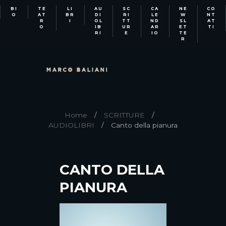
BI
TE
LI
AU
SC
CA
NE
CO
O
AT
BR
DI
RI
LE
W
NT
R
I
OL
TT
ND
SL
AT
O
IB
UR
AR
ET
TI
RI
E
IO
TE
R
Home
SCRITTURE
AUDIOLIBRI
Canto della pianura
CANTO DELLA
PIANURA