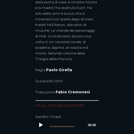
dalla porta di casa; è rimasta incinta
e la madre l’ha sbattuta fuori. Ha
solo sedici anni e la sua vita si
intreccerà con quella degli anziani
fratelli McPheron, allevatori di
mucche. Le vicende dei personaggi
di Holt si intrecciano ancora una
volta in un racconto corale, di
scoperta, dignità, di nascita e di
morte. Secondo volume della
Trilogia della Pianura.
Regia
Paolo Girella
Durata
8h 09m
Traduzione
Fabio Cremonesi
VAI AL SITO DELL’EDITORE
Ascolta l’incipit
00:00
00:00