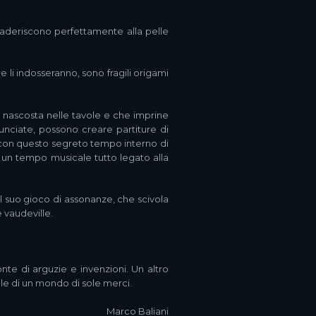
a, aderiscono perfettamente alla pelle
e li indosseranno, sono fragili origami
a nascosta nelle tavole e che imprine
unciate, possono creare partiture di
io con questo segreto tempo interno di
, un tempo musicale tutto legato alla
l suo gioco di assonanze, che scivola
e vaudeville.
nte di arguzie e invenzioni. Un altro
ole di un mondo di sole merci.
Marco Baliani