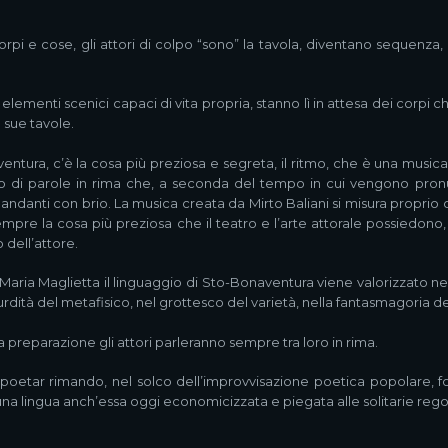
 corpi e cose, gli attori di colpo “sono” la tavola, diventano sequenz
elementi scenici capaci di vita propria, stanno lì in attesa dei corpi ch
 sue tavole.
entura, c’è la cosa più preziosa e segreta, il ritmo, che è una music
tmo di parole in rima che, a seconda del tempo in cui vengono pron
 e andanti con brio. La musica creata da Mirto Baliani si misura propr
pre la cosa più preziosa che il teatro e l’arte attorale possiedono
 dell’attore.
aria Maglietta il linguaggio di Sto-Bonaventura viene valorizzato ne
surdità del metafisico, nel grottesco del varietà, nella fantasmagoria d
la preparazione gli attori parleranno sempre tra loro in rima.
poetar rimando, nel solco dell’improvvisazione poetica popolare, fo
 una lingua anch’essa oggi economicizzata e piegata alle solitarie reg