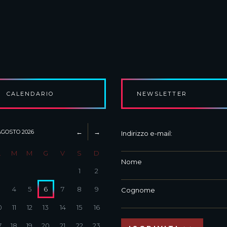
CALENDARIO
NEWSLETTER
AGOSTO
2026
Indirizzo e-mail:
L
M
M
G
V
S
D
Nome
1
2
3
4
5
6
7
8
9
Cognome
0
11
12
13
14
15
16
7
18
19
20
21
22
23