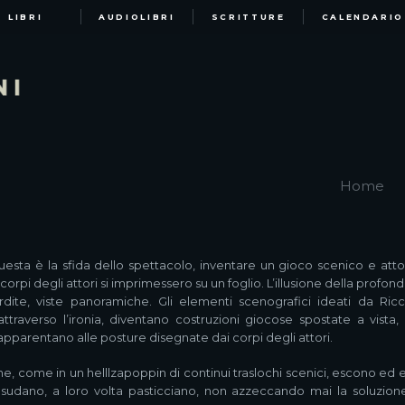
LIBRI
AUDIOLIBRI
SCRITTURE
CALENDARIO
Home
uesta è la sfida dello spettacolo, inventare un gioco scenico e attori
rpi degli attori si imprimessero su un foglio. L’illusione della profond
rdite, viste panoramiche. Gli elementi scenografici ideati da Ric
traverso l’ironia, diventano costruzioni giocose spostate a vista
si apparentano alle posture disegnate dai corpi degli attori.
 che, come in un helllzapoppin di continui traslochi scenici, escono ed 
o, sudano, a loro volta pasticciano, non azzeccando mai la soluzione