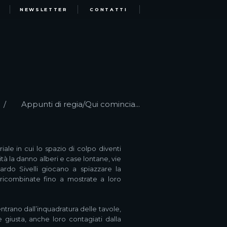
NEWSLETTER
CONTATTI
Appunti di regia/Qui comincia...
ale in cui lo spazio di colpo diventi
ità la danno alberi e case lontane, vie
cardo Sivelli giocano a spiazzare la
, ricombinate fino a mostrate a loro
entrano dall’inquadratura delle tavole,
 giusta, anche loro contagiati dalla