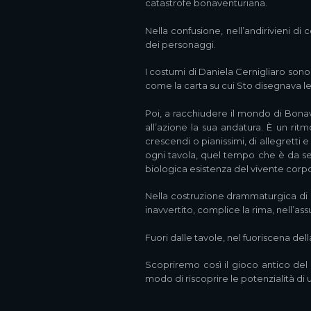
catastrofe bonaventuriana.
Nella confusione, nell’andirivieni di
dei personaggi.
I costumi di Daniela Cernigliaro sono 
come la carta su cui Sto disegnava le
Poi, a racchiudere il mondo di Bonav
all’azione la sua andatura. È un ri
crescendi o pianissimi, di allegretti
ogni tavola, quel tempo che è da sem
biologica esistenza del vivente corpo
Nella costruzione drammaturgica di M
inavvertito, complice la rima, nell’as
Fuori dalle tavole, nel fuoriscena del
Scopriremo così il gioco antico del 
modo di riscoprire le potenzialità di