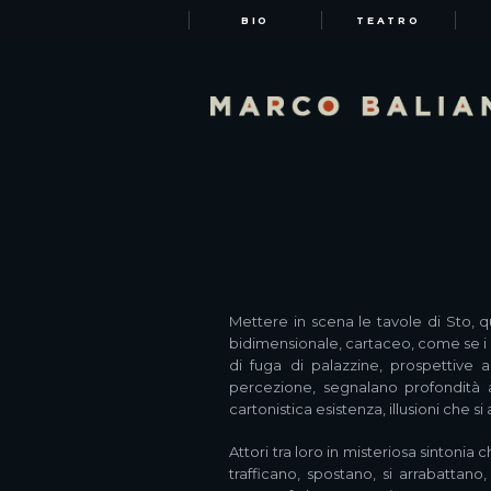
BIO
TEATRO
Mettere in scena le tavole di Sto, q
bidimensionale, cartaceo, come se i co
di fuga di palazzine, prospettive a
percezione, segnalano profondità at
cartonistica esistenza, illusioni che 
Attori tra loro in misteriosa sintonia
trafficano, spostano, si arrabattan