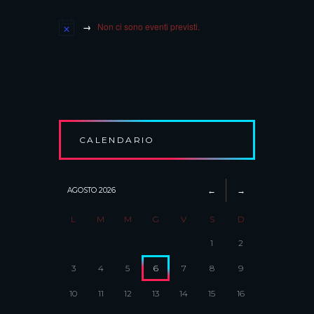
Non ci sono eventi previsti.
CALENDARIO
AGOSTO
2026
L
M
M
G
V
S
D
1
2
3
4
5
6
7
8
9
10
11
12
13
14
15
16