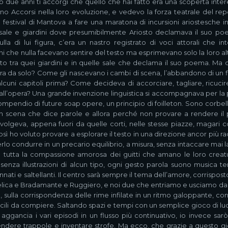
 due anni ti accorgi che quello che hai fatto era una scoperta inter
o Accorsi nella loro evoluzione, e vedevo la forza teatrale del repe
estival di Mantova a fare una maratona di incursioni ariostesche insie
sse sale e giardini dove presumibilmente Ariosto declamava il suo p
a di lui figura, c’era un nastro registrato di voci attorali che in
oni che nulla facevano sentire del testo ma esprimevano solo la loro a
sto tra quei giardini e in quelle sale che declama il suo poema. M
, era da solo? Come gli nascevano i cambi di scena, l’abbandono di un
uni capitoli prima? Come decideva di accorciare, tagliare, ricucire,
all’opera? Una grande invenzione linguistica si accompagnava per la 
mpendio di future soap opere, un principio di foilleton. Sono corbell
n scena che dice parole e allora perché non provare a rendere il p
 svolgeva, appena fuori da quelle corti, nelle stesse piazze, magari 
ì ho voluto provare a esplorare il testo in una direzione ancor più rad
rlo condurre in un precario equilibrio, a misura, senza intaccare mai 
tutta la compassione amorosa dei guitti che amano le loro creatur
senza illustrazioni di alcun tipo, ogni gesto parola suono musica t
ati e saltellanti. Il centro sarà sempre il tema dell’amore, corrispost
lica e Bradamante e Ruggiero, e noi due che entriamo e usciamo dai 
 sulla corrispondenza delle rime infilate in un ritmo galoppante, co
ifficili da compiere. Saltando spazi e tempi con un semplice gioco di lu
 aggancia i vari episodi in un flusso più continuativo, io invece sarò
ndere trappole e inventare strofe. Ma ecco, che grazie a questo gio