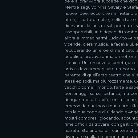
bè e allora? Allora succede che dopo
Mentre seguivo Nina Savary e Stefan
nuove idee, ecco che mi invitano al f
attori, il tutto di notte, nelle ste
dicevamo la nostra sul poema e sull
insopportabili, un birignao di tromb
allora a immaginarmi Ludovico Ario
vicende, c’era musica, la faceva lui
recuperando un eroe dimenticato alc
pubblico, provava prima di mettersi 
scenica. Un romanzo a fumetti, un co
artista devo immaginare un corpo i
parente di quell’altro teatro che si
stessi episodi, ma più rozzamente. Cos
vecchio come il mondo, l’arte è sape
personaggi, senza distanza, ma con 
dunque molta fisicità, senza scene, 
emesso da quei nostri due corpi affann
con le due coppie di Orlando e Ange
mostri compresi, giocando, appunto,
rime difficili da trovare, con gesti d
rialzata. Stefano sarà il cantore che
diventare spalla e comprimario, a te