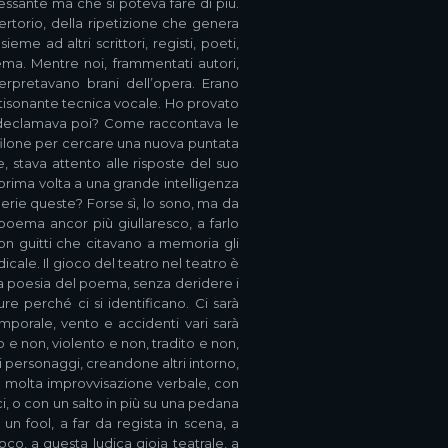
essante ma che si poteva fare di più.
rtorio, della ripetizione che genera
me ad altri scrittori, registi, poeti,
oema. Mentre noi, frammentati autori,
terpretavano brani dell’opera. Erano
ltisonante tecnica vocale. Ho provato
a declamava poi? Come raccontava le
 filone per cercare una nuova puntata
 stava attento alle risposte del suo
prima volta a una grande intelligenza
erie queste? Forse sì, lo sono, ma da
oema ancor più giullaresco, a farlo
con guitti che citavano a memoria gli
icale. Il gioco del teatro nel teatro è
la poesia del poema, senza deridere i
e perché ci si identificano. Ci sarà
emporale, vento e accidenti vari sarà
o e non, violento e non, tradito e non,
personaggi, creandone altri intorno,
n molta improvvisazione verbale, con
ci, o con un salto in più su una pedana
 un fool, a far da regista in scena, a
co, a questa ludica gioia teatrale, a