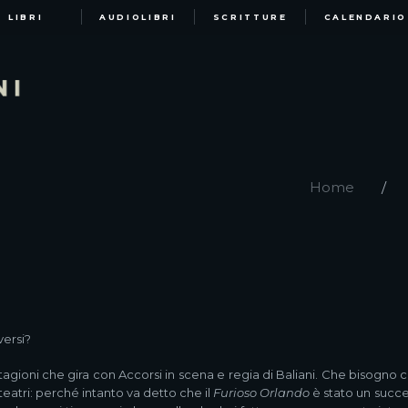
LIBRI
AUDIOLIBRI
SCRITTURE
CALENDARIO
Home
versi?
agioni che gira con Accorsi in scena e regia di Baliani. Che bisogno c
i teatri: perché intanto va detto che il
Furioso Orlando
è stato un succe