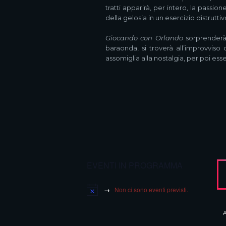
tratti apparirà, per intero, la passion
della gelosia in un esercizio distruttiv
Giocando con Orlando
sorprenderà 
baraonda, si troverà all’improvviso
assomiglia alla nostalgia, per poi es
EVENTI IN PROGRAMMA
Non ci sono eventi previsti.