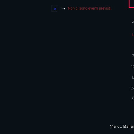
Non ci sono eventi previsti.
1
1
2
3
Marco Balian