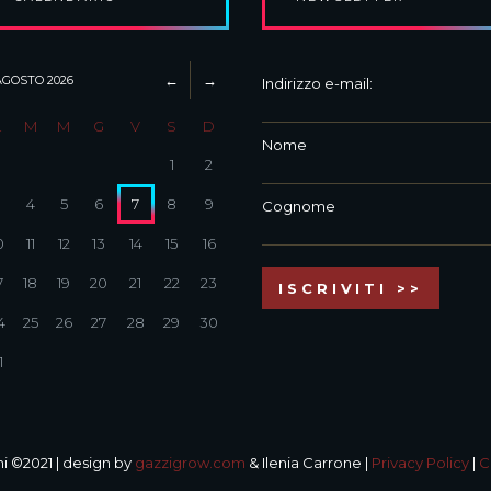
AGOSTO
2026
Indirizzo e-mail:
L
M
M
G
V
S
D
Nome
1
2
3
4
5
6
7
8
9
Cognome
0
11
12
13
14
15
16
7
18
19
20
21
22
23
4
25
26
27
28
29
30
1
i ©2021 | design by
gazzigrow.com
& Ilenia Carrone |
Privacy Policy
|
C